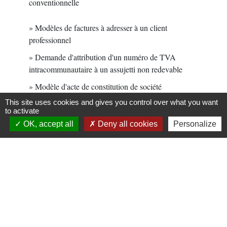
conventionnelle
Modèles de factures à adresser à un client
professionnel
Demande d'attribution d'un numéro de TVA
intracommunautaire à un assujetti non redevable
Modèle d'acte de constitution de société
This site uses cookies and gives you control over what you want
Modèle de contrat de bail à ferme (bail rural)
to activate
Modèle-type de déclaration de confidentialité des
OK, accept all
Deny all cookies
Personalize
comptes annuels pour les micro-entrepreneurs
Signaler une erreur sur cette page