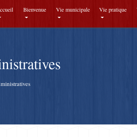
ccueil
Bienvenue
Vie municipale
Vie pratique
istratives
inistratives