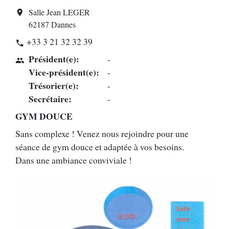
Salle Jean LEGER
location_on
62187 Dannes
+33 3 21 32 32 39
phone
Président(e):
-
people
Vice-président(e):
-
Trésorier(e):
-
Secrétaire:
-
GYM DOUCE
Sans complexe ! Venez nous rejoindre pour une
séance de gym douce et adaptée à vos besoins.
Dans une ambiance conviviale !