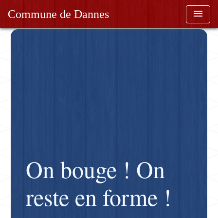
menu
Commune de Dannes
On bouge ! On
reste en forme !